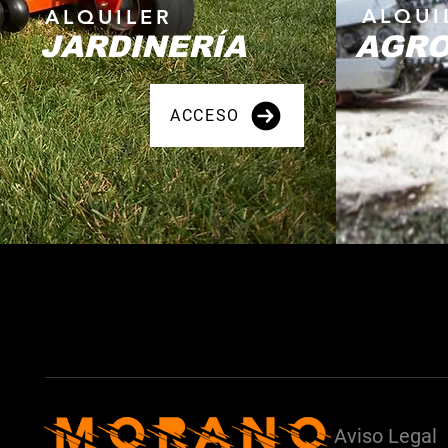
ALQUI
ALQUILER
JARDINERÍA
AGRO
ACCESO
Aviso Legal