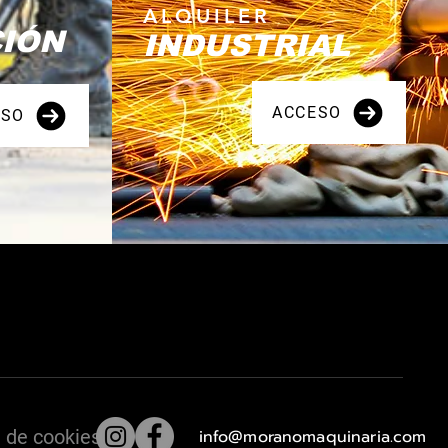
ALQUILER
IÓN
INDUSTRIAL
ACCESO
ESO
a de cookies
info@moranomaquinaria.com