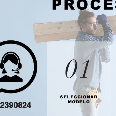
PROCE
01
SELECCIONAR
MODELO
2390824