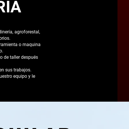
RIA
nería, agroforestal,
orios.
rramienta o maquina
o.
 de taller después
en sus trabajos.
estro equipo y le