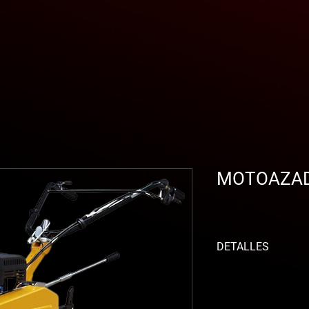
MOTOAZAD
DETALLES
Esta motoazada Ben
el objetivo principal d
complejas del huerto