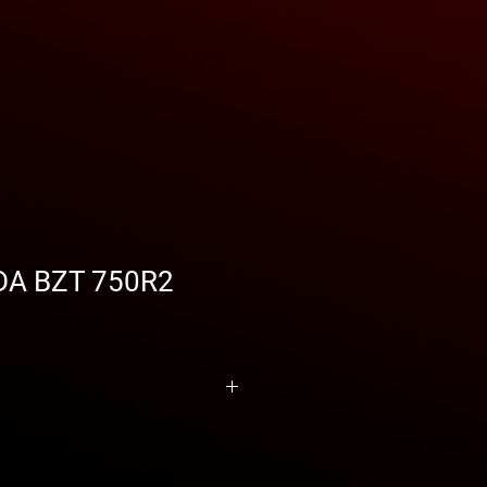
A BZT 750R2
za,
BZT 750R2
, se ha diseñado con
e facilitar y ayudar en las
tareas más
. Gracias a sus prestaciones y