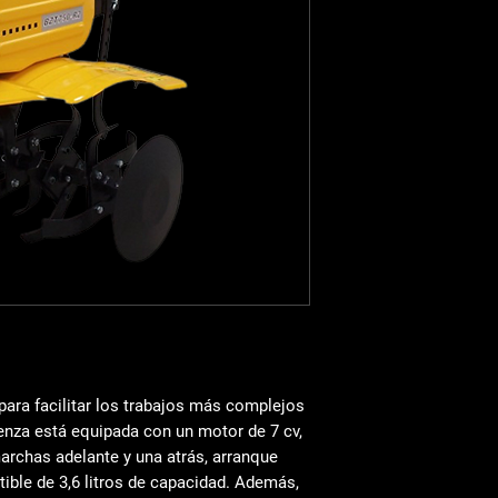
equipamiento, trabaj
sencillo.
Este modelo está eq
cc), una
caja de camb
aceite
que protege el 
que la motoazada sea
750R2 cuenta con
3 
para favorecer la con
Asimismo, esta máqui
cuatro cuchillas
y un
engranajes y cadena
,
superficies de hasta
aquí, pues su manillar
operario, su
rueda de
asfalto y su
espolón t
profundidad de traba
Las
dimensiones
d
ara facilitar los trabajos más complejos
1380x650x970 m
enza está equipada con un
motor de 7 cv
,
Peso
: 73 kg
archas adelante y una atrás
,
arranque
ible de 3,6 litros de capacidad. Además,