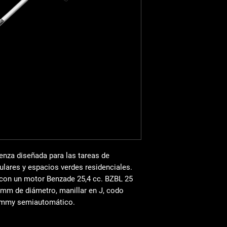
máquina está especia
en
jardines privados y
BZBL25 es la solución
que busquen
comodi
uso
y, sobre todo,
seg
CARACTERÍSTICAS T
Motor
: Benza
Cilindrada
: 25,4 cc
Barra
: 26 mm de 
Manillar:
En J
Peso
: 6,5 kg
EQUIPAMIENTO DE S
Codo reforzado
Trimmy semiauto
enza diseñada para las
tareas de
ulares y espacios verdes residenciales
.
 con un
motor Benza
de 25,4 cc. BZBL 25
6 mm
de diámetro,
manillar en J
,
codo
trimmy semiautomático.