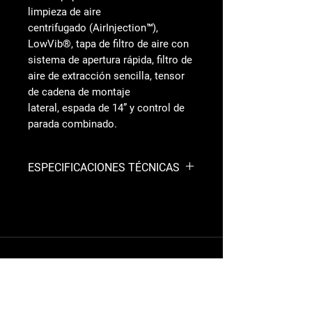
limpieza de aire
centrifugado (AirInjection™),
LowVib®, tapa de filtro de aire con
sistema de apertura rápida, filtro de
aire de extracción sencilla, tensor
de cadena de montaje
lateral, espada de 14” y control de
parada combinado.
ESPECIFICACIONES TÉCNICAS
Cilindrada: 38.2 cm³
Potencia generada: 1.4 kW
Nivel de presión acústica: 101 dB(A)
Nivel de vibración (
delante/atrás
):
2.1/2.7 m/s²
Paso de cadena: 3/8” mini
Cadena: S93G
Longitud de espada: 14” / 35 cm
MAQUINARIA
Peso
(sin equipo de corte)
: 4.85 kg