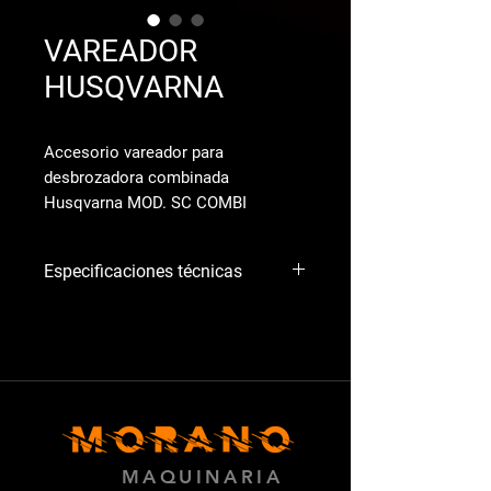
VAREADOR
HUSQVARNA
Accesorio vareador para
desbrozadora combinada
Husqvarna MOD. SC COMBI
Especificaciones técnicas
Cilindrada: 25,4 cm³
Potencia: 1,0 kW
Régimen máx. recomendado: 10000
rpm
Peso en vacío: 4,7 kg
Capacidad depósito combustible: 0,51
litros
Transmisión: Rígida
MAQUINARIA