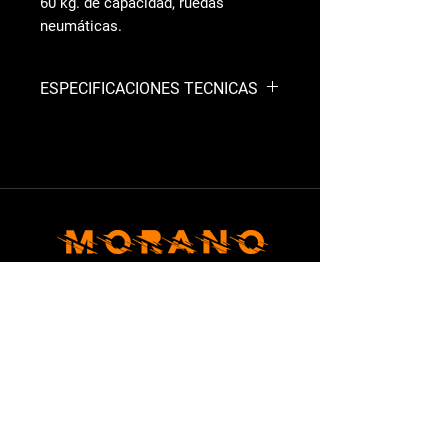
60 kg. de capacidad, ruedas
neumáticas.
ESPECIFICACIONES TECNICAS
– Diámetro de abonado: 3 a 3’50 Mt.
– Sistema de distribución: Por turbina
– Tolva: De polipropileno para 60 Kg.
– Engranajes: Metálicos
– Ruedas: Neumáticas
MACHINERY
Legal warning
Privacy Policy