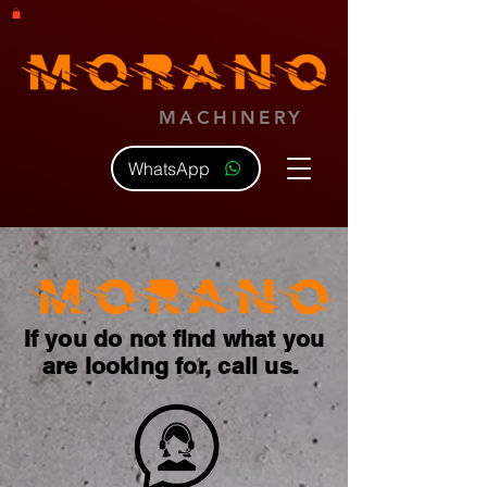
MACHINERY
WhatsApp
If you do not find what you
are looking for, call us.