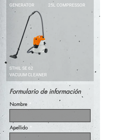
GENERATOR
25L COMPRESSOR
STHIL SE 62
VACUUM CLEANER
Formulario de
información
Nombre
Apellido