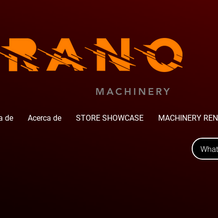
MACHINERY
a de
Acerca de
STORE SHOWCASE
MACHINERY REN
Wha