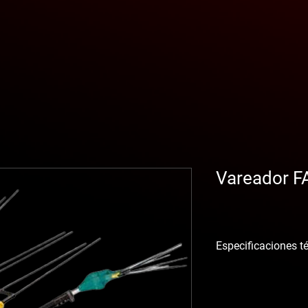
Vareador 
Especificaciones t
TELESCOPICA
MANGO extensible 17
ESCOBILLAS DE 500