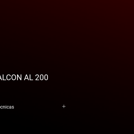
FALCON AL 200
écnicas
0 / 250 cm
W