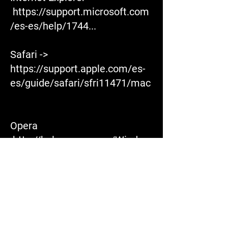
https://support.microsoft.com
/es-es/help/1744...
Safari ->
https://support.apple.com/es-
es/guide/safari/sfri11471/mac
Opera
http://help.opera.com/Window
s/11.50/es-ES/cookies....
L'utilisateur peut révoquer son
consentement à l'utilisation de
cookies dans son navigateur