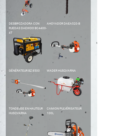
DESBROZADORA CON
AHOYADOR DAEA520-B
RUEDAS DAEWOO BC4400-
4T
GÉNÉRATEUR BZ 8500
WADER HUSQVARNA
TONDEUSE EN HAUTEUR
CAMION PULVÉRISATEUR
HUSQVARNA
100L