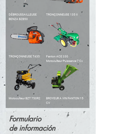
DÉBROUSSAILLEUSE
TRONÇONNEUSE 135 II
BENZA BZB50
TRONÇONNEUSE T435
Fanton ACE 330
Motoculteur Puissance 7 Cv
Motoculteur BZT 750R2
BROYEUR A VIN FANTON 15
CV
Formulario
de
información