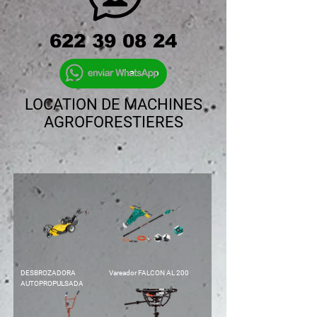
622 39 08 24
LOCATION DE MACHINES
AGROFORESTIERES
DESBROZADORA
Vareador FALCON AL 200
AUTOPROPULSADA