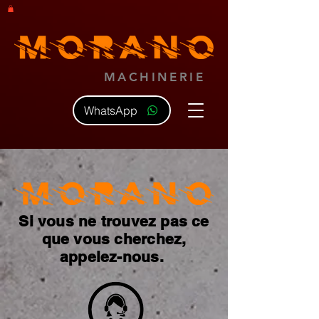
MACHINERIE
WhatsApp
Si vous ne trouvez pas ce
que vous cherchez,
appelez-nous.