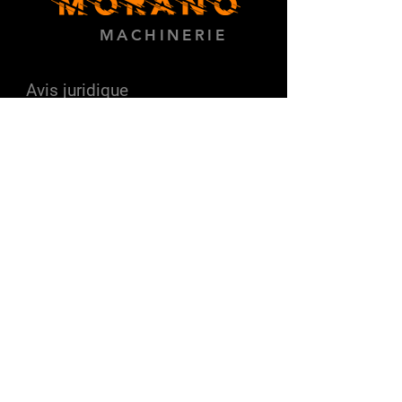
MACHINERIE
Avis juridique
Politique de confidentialité
Politique de
cookies
info@moranomaquinaria.com
© 2023 pour Morano maquinaria réalisé
par Community Manager
Murcie