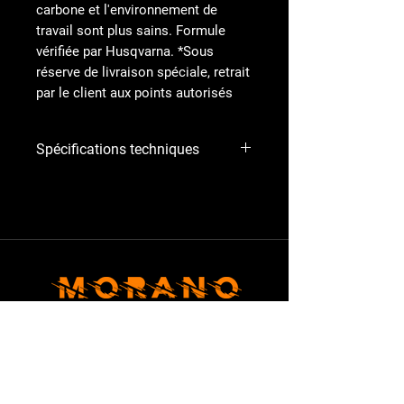
carbone et l'environnement de
travail sont plus sains. Formule
vérifiée par Husqvarna. *Sous
réserve de livraison spéciale, retrait
par le client aux points autorisés
Spécifications techniques
La nueva gasolina XP-Power de
Husqvarna está especialmente
pensada para máquinas equipadas
con motores de_cc781905-5cde-3194-
bb3b-136bad5cf58d_4T. C'est un
carburant alkylat et son utilisation
permet une combustion propre et
efficace.
MACHINERIE
XP-Power offre les avantages
suivants :
Avis juridique
– Environnement de travail plus sain et
empreinte carbone réduite.