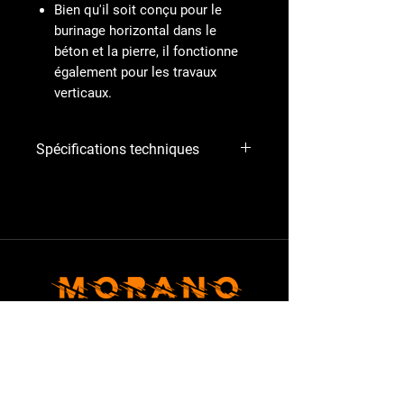
Bien qu'il soit conçu pour le
burinage horizontal dans le
béton et la pierre, il fonctionne
également pour les travaux
verticaux.
Spécifications techniques
Fabricant
‎ROIB1
Identificateur
‎0611316703
de produit du
fabricant
Numéro de
‎0611316703
MACHINERIE
modèle du
produit
Avis juridique
Taille
‎dans une mallette