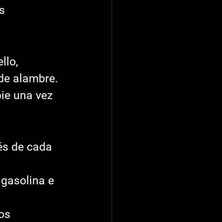
s 
llo, 
de alambre. 
ie una vez 
és de cada 
 gasolina e 
os 