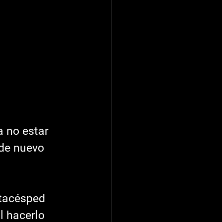
 no estar 
de nuevo 
rtacésped 
l hacerlo 