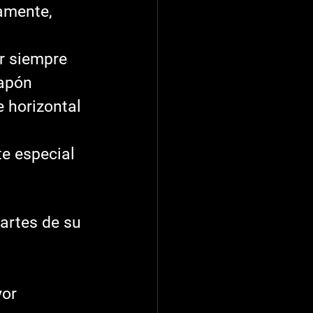
amente, 
r siempre 
tapón 
e horizontal 
te especial 
partes de su 
or 