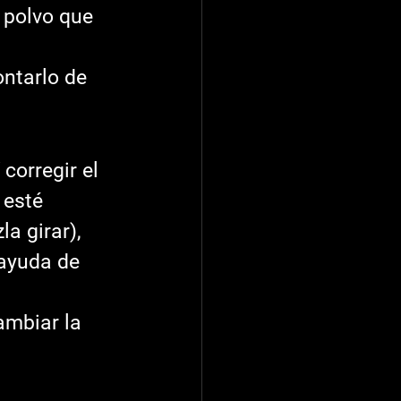
 polvo que 
ontarlo de 
corregir el 
 esté 
a girar), 
 ayuda de 
ambiar la 