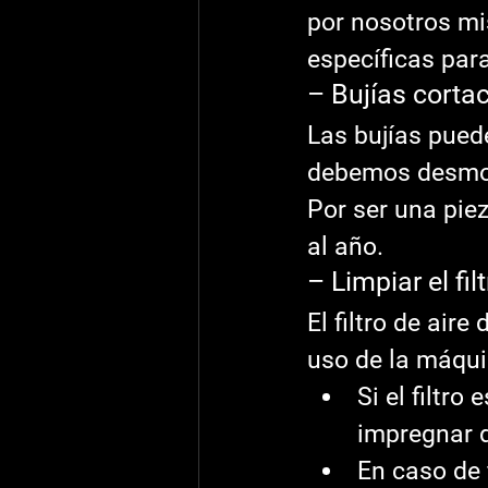
por nosotros mi
específicas par
– Bujías corta
Las bujías puede
debemos desmont
Por ser una pi
al año.
– Limpiar el fil
El filtro de air
uso de la máqui
Si el filtr
impregnar d
En caso de 